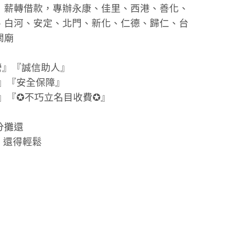
，薪轉借款，專辦永康、佳里、西港、善化、
、白河、安定、北門、新化、仁德、歸仁、台
關廟
營』『誠信助人』
』『安全保障』
』『✪不巧立名目收費✪』
分攤還
、還得輕鬆