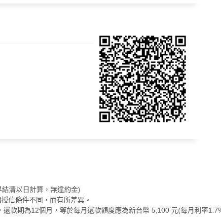
(提早結清以日計算，無違約金)
債授信條件不同，而有所差異。
款期為12個月，等於每月還款額度應為新台幣 5,100 元(每月利率1.7%)