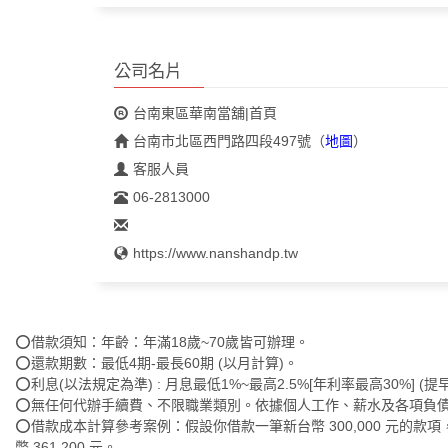
公司名片
台南東區華南當舖|首頁
台南市北區西門路四段497號
（
地圖
）
客服人員
06-2813000
https://www.nanshandp.tw
⭕借款須知：年齡：年滿18歲~70歲皆可辦理。
⭕還款期數：最低4期-最長60期 (以月計算)。
⭕利息(以法規定為準) : 月息最低1%~最高2.5%[年利率最高30%] 
⭕無任何代辦手續費、不限職業類別。依據個人工作、薪水及各項負
⭕借款成本計算參考案例：假設你借款一筆新台幣 300,000 元的款項，還
幣 361,200 元。