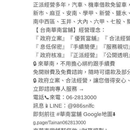
正派經營多年，汽車、機車借款免留車
新市、麻豆、安南、學甲、新營、鹽水
南中西區、玉井、大內、六甲、七股、
【 台南華南當舖】經營理念：
『 政府立案』『 優質當舖』『 合法經
『 息低保密』『手續簡便』『服務親切
『 政府核准』『正派經營』『公開透明
🔒 來華南，不用擔心綁約跟手續費
免開辦費及免費諮詢，隨時可還款及部
🔒 政府立案、合法經營，讓您借得安心
立即諮詢專人服務 →
電話📞來電：06-2813000
訊息📱LINE：@986snlfc
即刻前往 #華南當舖 Google地圖⬇️
g.page/Tainan062813000