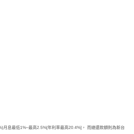
月息最低1%~最高2.5%[年利率最高20.4%]， 而總還款額則為新台