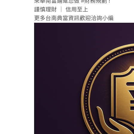
來華南當鋪幫您做 #財務規劃 !
謹慎理財 ｜ 信用至上
更多台南典當資訊歡迎洽詢小編