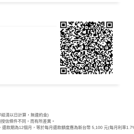
(提早結清以日計算，無違約金)
債授信條件不同，而有所差異。
款期為12個月，等於每月還款額度應為新台幣 5,100 元(每月利率1.7%)