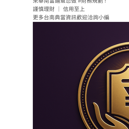
來華南當鋪幫您做 #財務規劃 !
謹慎理財 ｜ 信用至上
更多台南典當資訊歡迎洽詢小編