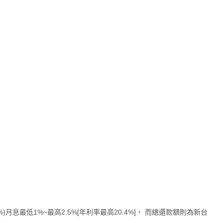
月息最低1%~最高2.5%[年利率最高20.4%]， 而總還款額則為新台