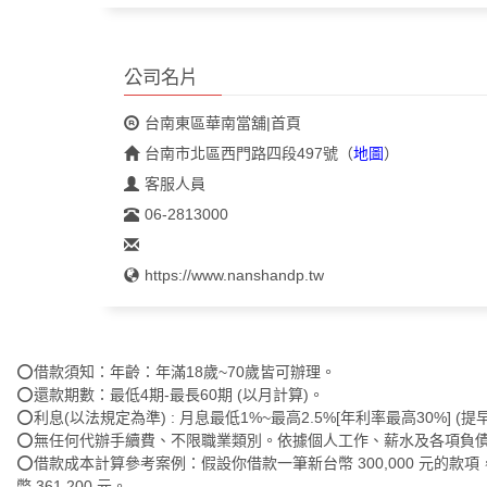
公司名片
台南東區華南當舖|首頁
台南市北區西門路四段497號
（
地圖
）
客服人員
06-2813000
https://www.nanshandp.tw
⭕借款須知：年齡：年滿18歲~70歲皆可辦理。
⭕還款期數：最低4期-最長60期 (以月計算)。
⭕利息(以法規定為準) : 月息最低1%~最高2.5%[年利率最高30%] 
⭕無任何代辦手續費、不限職業類別。依據個人工作、薪水及各項負
⭕借款成本計算參考案例：假設你借款一筆新台幣 300,000 元的款項，還
幣 361,200 元。