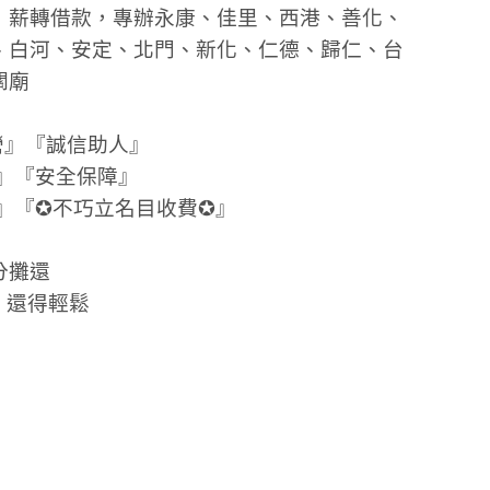
，薪轉借款，專辦永康、佳里、西港、善化、
、白河、安定、北門、新化、仁德、歸仁、台
關廟
營』『誠信助人』
』『安全保障』
』『✪不巧立名目收費✪』
分攤還
、還得輕鬆