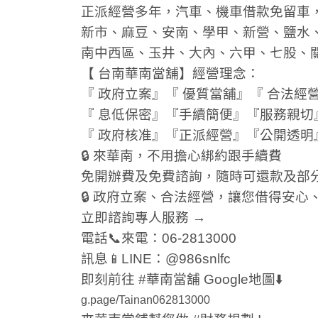
正派經營多年，汽車、機車借款免留車
新市、麻豆、安南、學甲、新營、鹽水
南中西區、玉井、大內、六甲、七股、
【 台南華南當舖】經營理念：
『 政府立案』『 優質當舖』『 合法經
『 息低保密』『手續簡便』『服務親切
『 政府核准』『正派經營』『公開透明
🔒 來華南，不用擔心綁約跟手續費
免開辦費及免費諮詢，隨時可還款及部
🔒 政府立案、合法經營，讓您借得安心
立即諮詢專人服務 →
電話📞來電：06-2813000
訊息📱LINE：@986snlfc
即刻前往 #華南當舖 Google地圖⬇️
g.page/Tainan062813000