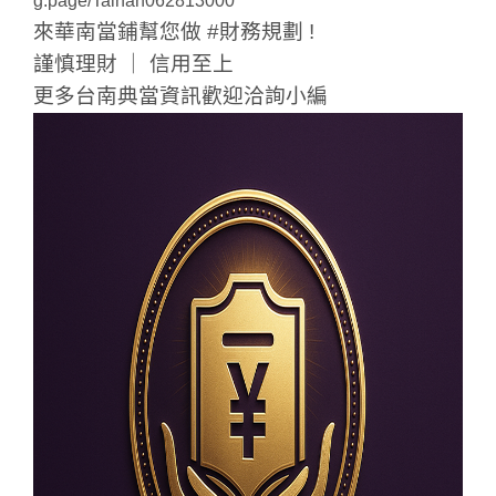
g.page/Tainan062813000
來華南當鋪幫您做 #財務規劃 !
謹慎理財 ｜ 信用至上
更多台南典當資訊歡迎洽詢小編