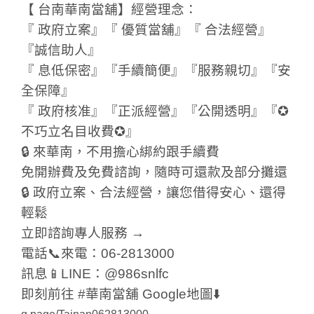
【 台南華南當舖】經營理念：
『 政府立案』『 優質當舖』『 合法經營』
『誠信助人』
『 息低保密』『手續簡便』『服務親切』『安
全保障』
『 政府核准』『正派經營』『公開透明』『✪
不巧立名目收費✪』
🔒 來華南，不用擔心綁約跟手續費
免開辦費及免費諮詢，隨時可還款及部分攤還
🔒 政府立案、合法經營，讓您借得安心、還得
輕鬆
立即諮詢專人服務 →
電話📞來電：06-2813000
訊息📱LINE：@986snlfc
即刻前往 #華南當舖 Google地圖⬇️