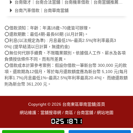
台南徵才｜台南合法當舖｜台南機車借款｜台南當舖推薦｜汽車借款
台南汽車借款｜台南華南當舖
⭕借款須知：年齡：年滿18歲~70歲皆可辦理。
⭕還款期數：最低4期-最長60期 (以月計算)。
⭕利息(以法規定為準) : 月息最低1%~最高2.5%[年利率最高3
0%] (提早結清以日計算，無違約金)
⭕無任何代辦手續費、不限職業類別。依據個人工作、薪水及各項
負債授信條件不同，而有所差異。
⭕借款成本計算參考案例：假設你借款一筆新台幣 300,000 元的款
項，還款期為12個月，等於每月還款額度應為新台幣 5,100 元(每月
利率1.7%)月息最低1%~最高2.5%[年利率最高20.4%]， 而總還款額
則為新台幣 361,200 元。
Copyright © 2026
台南東區華南當舖|首頁
網站維護：
當舖搜尋網
/
南區
/
台南當舖
/
網站地圖